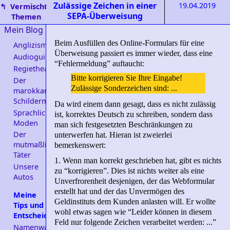
Zulässige Zeichen in einer
19.04.2019
↰
Vermischte
SEPA-Überweisung
Themen
Mein Blog
Beim Ausfüllen des Online-Formulars für eine
Anglizismen
Überweisung passiert es immer wieder, dass eine
Audioguides
“Fehlermeldung” auftaucht:
Regietheater
Bitte korrigieren Sie Ihre Eingabe!
Der
Zulässige Sonderzeichen sind: ...
marokkanische
Schildermacher
Da wird einem dann gesagt, dass es nicht zulässig
Sprachliche
ist, korrektes Deutsch zu schreiben, sondern dass
Moden
man sich festgesetzten Beschränkungen zu
Der
unterwerfen hat. Hieran ist zweierlei
mutmaßliche
bemerkenswert:
Täter
1. Wenn man korrekt geschrieben hat, gibt es nichts
Unsere
zu “korrigieren”. Dies ist nichts weiter als eine
Autos
Unverfrorenheit desjenigen, der das Webformular
erstellt hat und der das Unvermögen des
Meine
Geldinstituts dem Kunden anlasten will. Er wollte
Tips und
wohl etwas sagen wie “Leider können in diesem
Entscheidungshilfen
Feld nur folgende Zeichen verarbeitet werden: ...”
Namenwahl