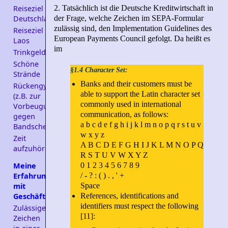
2. Tatsächlich ist die Deutsche Kreditwirtschaft in
Reiseziel
der Frage, welche Zeichen im SEPA-Formular
Deutschland
zulässig sind, den Implementation Guidelines des
Reiseziel
European Payments Council gefolgt. Da heißt es
Laos
im
Trinkgeld
Schöne
§1.4 Character Set:
Strände
Banks and their customers must be
Rückengymnastik
able to support the Latin character set
(z.B. zur
commonly used in international
Vorbeugung
communication, as follows:
gegen
a b c d e f g h i j k l m n o p q r s t u v
Bandscheibenvorfall)
w x y z
Zeit
A B C D E F G H I J K L M N O P Q
aufzuhören
R S T U V W X Y Z
0 1 2 3 4 5 6 7 8 9
Meine
/ - ? : ( ) . , ' +
Erfahrungen
Space
mit
References, identifications and
Geschäftspartnern
identifiers must respect the following
Zulässige
[11]:
Zeichen